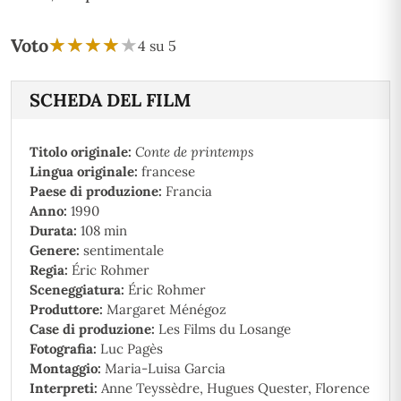
★
★
★
★
★
★
★
★
★
★
Voto
4 su 5
SCHEDA DEL FILM
Titolo originale:
Conte de printemps
Lingua originale:
francese
Paese di produzione:
Francia
Anno:
1990
Durata:
108 min
Genere:
sentimentale
Regia:
Éric Rohmer
Sceneggiatura:
Éric Rohmer
Produttore:
Margaret Ménégoz
Case di produzione:
Les Films du Losange
Fotografia:
Luc Pagès
Montaggio:
Maria-Luisa Garcia
Interpreti:
Anne Teyssèdre, Hugues Quester, Florence