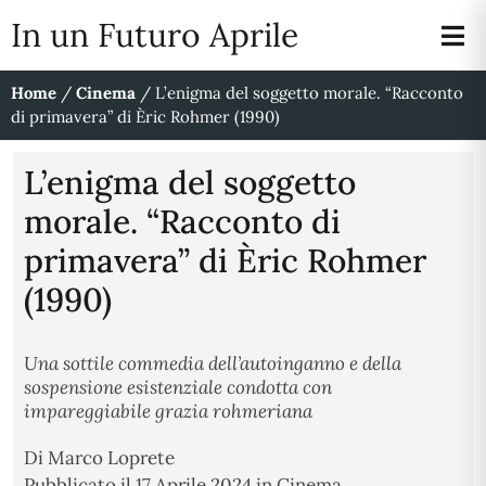
In un Futuro Aprile
Home
/
Cinema
/
L’enigma del soggetto morale. “Racconto
di primavera” di Èric Rohmer (1990)
L’enigma del soggetto
morale. “Racconto di
primavera” di Èric Rohmer
(1990)
Una sottile commedia dell’autoinganno e della
sospensione esistenziale condotta con
impareggiabile grazia rohmeriana
Di
Marco Loprete
Pubblicato il
17 Aprile 2024
in
Cinema