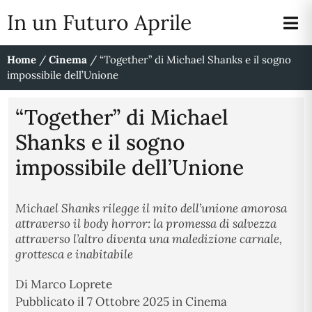
In un Futuro Aprile
Home
/
Cinema
/
“Together” di Michael Shanks e il sogno
impossibile dell’Unione
“Together” di Michael
Shanks e il sogno
impossibile dell’Unione
Michael Shanks rilegge il mito dell’unione amorosa
attraverso il body horror: la promessa di salvezza
attraverso l’altro diventa una maledizione carnale,
grottesca e inabitabile
Di
Marco Loprete
Pubblicato il
7 Ottobre 2025
in
Cinema