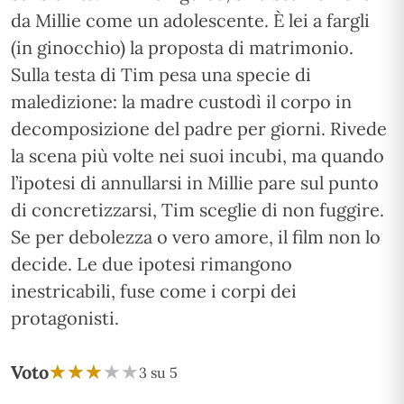
da Millie come un adolescente. È lei a fargli
(in ginocchio) la proposta di matrimonio.
Sulla testa di Tim pesa una specie di
maledizione: la madre custodì il corpo in
decomposizione del padre per giorni. Rivede
la scena più volte nei suoi incubi, ma quando
l’ipotesi di annullarsi in Millie pare sul punto
di concretizzarsi, Tim sceglie di non fuggire.
Se per debolezza o vero amore, il film non lo
decide. Le due ipotesi rimangono
inestricabili, fuse come i corpi dei
protagonisti.
★
★
★
★
★
★
★
★
★
★
Voto
3 su 5