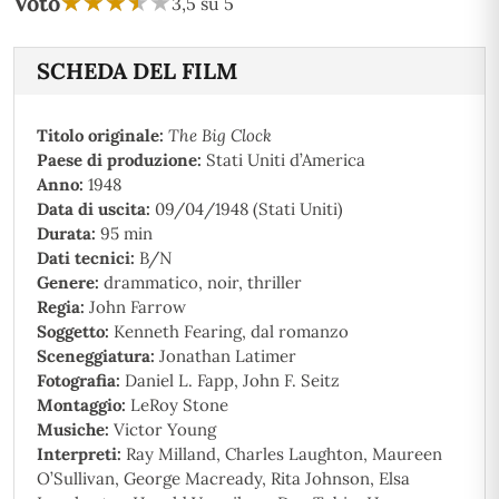
★
★
★
★
★
★
★
★
★
★
Voto
3,5 su 5
SCHEDA DEL FILM
Titolo originale:
The Big Clock
Paese di produzione:
Stati Uniti d’America
Anno:
1948
Data di uscita:
09/04/1948 (Stati Uniti)
Durata:
95 min
Dati tecnici:
B/N
Genere:
drammatico, noir, thriller
Regia:
John Farrow
Soggetto:
Kenneth Fearing, dal romanzo
Sceneggiatura:
Jonathan Latimer
Fotografia:
Daniel L. Fapp, John F. Seitz
Montaggio:
LeRoy Stone
Musiche:
Victor Young
Interpreti:
Ray Milland, Charles Laughton, Maureen
O’Sullivan, George Macready, Rita Johnson, Elsa