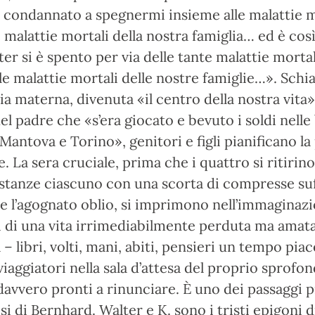
condannato a spegnermi insieme alle malattie m
le malattie mortali della nostra famiglia… ed è cos
er si è spento per via delle tante malattie mortal
lle malattie mortali delle nostre famiglie…». Schia
sia materna, divenuta «il centro della nostra vita»
el padre che «s’era giocato e bevuto i soldi nelle 
 Mantova e Torino», genitori e figli pianificano la
e. La sera cruciale, prima che i quattro si ritirino
 stanze ciascuno con una scorta di compresse suf
 l’agognato oblio, si imprimono nell’immaginazio
 di una vita irrimediabilmente perduta ma amata
– libri, volti, mani, abiti, pensieri un tempo piac
viaggiatori nella sala d’attesa del proprio sprofon
avvero pronti a rinunciare. È uno dei passaggi p
si di Bernhard. Walter e K. sono i tristi epigoni d