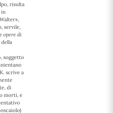
lpo, risulta
 in
 Walter»,
, servile,
e opere di
 della
o, soggetto
annientano
K. scrive a
lmente
e, di
no morti, e
tentativo
boscaiolo)