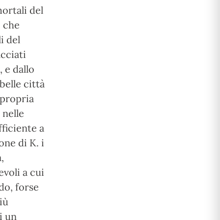
ortali del
ì che
i del
cciati
, e dallo
belle città
 propria
 nelle
ficiente a
ne di K. i
,
evoli a cui
do, forse
iù
i un