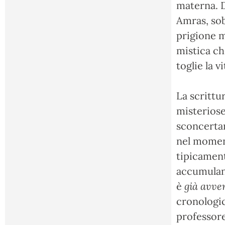
materna. D
Amras, sob
prigione m
mistica ch
toglie la vi
La scrittu
misteriose
sconcertan
nel moment
tipicamen
accumuland
è
già avve
cronologico
professore)