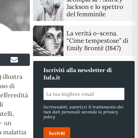
Jackson e lo spettro
del femminile
La verità o-scena.
“Cime tempestose” di
Emily Brontë (1847)
Iscriviti alla newsletter di
 illustra
Iufa.it
sso di
ell’eredità
li
Iscrivendoti, autorizzi il trattamento dei
tuoi dati personali secondo la privacy
telli,
policy
 – un
a malattia
Iscriviti