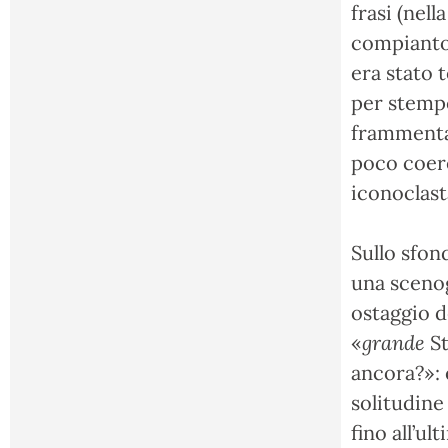
frasi (nell
compianto 
era stato 
per stempe
frammentar
poco coere
iconoclast
Sullo sfond
una scenog
ostaggio d
«
grande
S
ancora?»: 
solitudine
fino all’ul