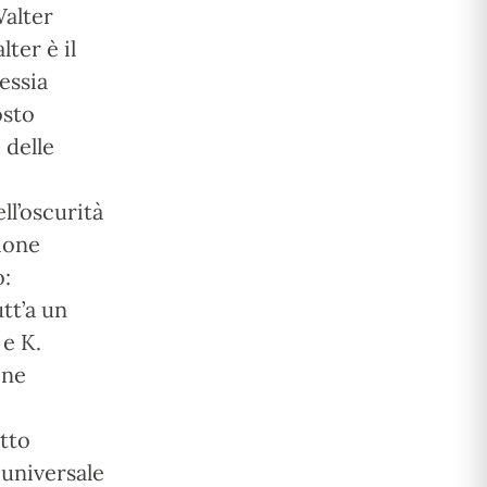
Walter
lter è il
essia
osto
 delle
ll’oscurità
zione
o:
utt’a un
 e K.
one
tto
 universale