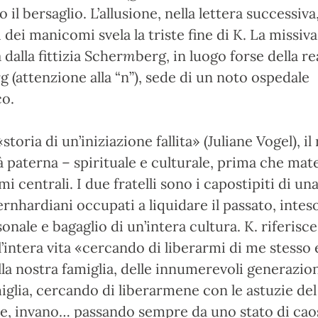
il bersaglio. L’allusione, nella lettera successiva
 dei manicomi svela la triste fine di K. La missiva
 dalla fittizia Scher
m
berg, in luogo forse della re
g (attenzione alla “n”), sede di un noto ospedale
co.
storia di un’iniziazione fallita» (Juliane Vogel), il 
tà paterna – spirituale e culturale, prima che mate
i centrali. I due fratelli sono i capostipiti di un
ernhardiani occupati a liquidare il passato, inte
onale e bagaglio di un’intera cultura. K. riferisce
l’intera vita «cercando di liberarmi di me stesso 
lla nostra famiglia, delle innumerevoli generazion
iglia, cercando di liberarmene con le astuzie de
e, invano… passando sempre da uno stato di caos