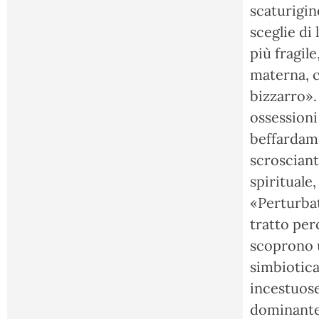
scaturigin
sceglie di 
più fragil
materna, c
bizzarro».
ossessioni
beffardamen
scrosciant
spirituale
«Perturbati
tratto per
scoprono u
simbiotica
incestuose
dominante)