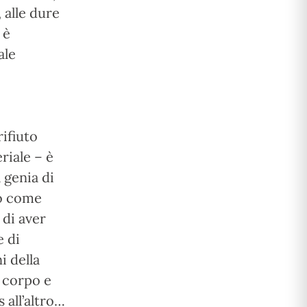
, alle dure
 è
ale
rifiuto
riale – è
a genia di
so come
 di aver
e di
i della
l corpo e
 all’altro…