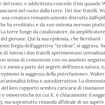
e del testo, e addirittura concede il bis quando 
lanciarsi nel vuoto dalla torre. Dei due fratelli, Wa
e, una creatura romanticamente distrutta dall’epil
he ha ereditato, e da «un sistema nervoso piutt
 La torre funge da catalizzatore, da amplificatore
 del giovane. Qui la sua epilessia, che Bernhard
te fregia dell’aggettivo “tirolese”, si aggrava. Ne
e di Amras i due fratelli sperimentano un’esalta
, un senso di comunione con un assoluto negativ
 e messi a parte dei segreti dell’intera natura, t
cepimmo la saggezza della putrefazione». Walter
n’animalità felina e autodistruttiva. La dimensi
 del loro rapporto sembra caricarsi di risonanze
 e omoerotiche (in cui K. è chiaramente il sogge
, ma soprattutto rimanda all’ideale di un sapere