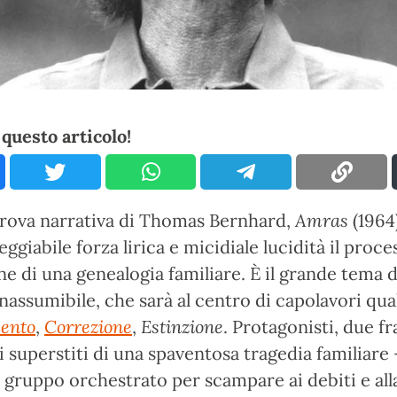
questo articolo!
rova narrativa di Thomas Bernhard,
Amras
(1964)
ggiabile forza lirica e micidiale lucidità il proce
ne di una genealogia familiare. È il grande tema d
inassumibile, che sarà al centro di capolavori qua
ento
,
Correzione
,
Estinzione
. Protagonisti, due fra
i superstiti di una spaventosa tragedia familiare
i gruppo orchestrato per scampare ai debiti e all