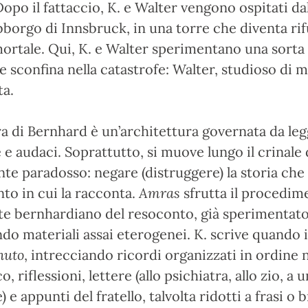
opo il fattaccio, K. e Walter vengono ospitati dal
borgo di Innsbruck, in una torre che diventa rif
ortale. Qui, K. e Walter sperimentano una sorta 
e sconfina nella catastrofe: Walter, studioso di m
ta.
ra di Bernhard è un’architettura governata da leg
 e audaci. Soprattutto, si muove lungo il crinale
te paradosso: negare (distruggere) la storia che
o in cui la racconta.
Amras
sfrutta il procedim
te bernhardiano del resoconto, già sperimentat
o materiali assai eterogenei. K. scrive quando i
nuto
, intrecciando ricordi organizzati in ordine 
, riflessioni, lettere (allo psichiatra, allo zio, a
 e appunti del fratello, talvolta ridotti a frasi o b