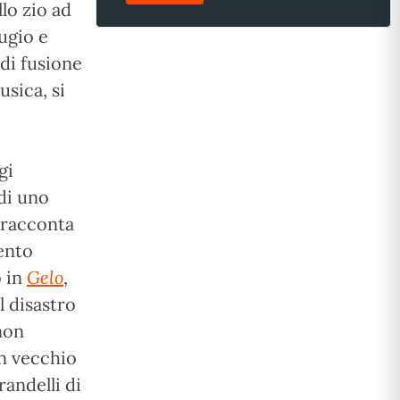
lo zio ad
ugio e
di fusione
usica, si
gi
 di uno
 racconta
ento
o in
Gelo
,
l disastro
non
 un vecchio
randelli di