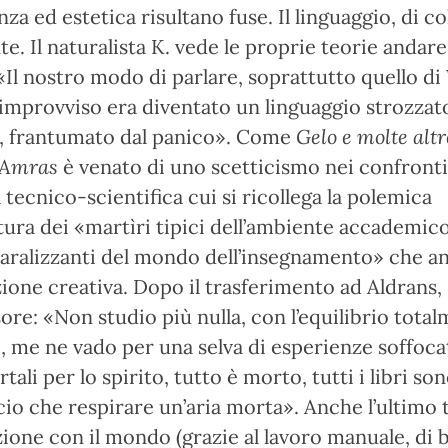
nza ed estetica risultano fuse. Il linguaggio, di co
te. Il naturalista K. vede le proprie teorie andare
«Il nostro modo di parlare, soprattutto quello di
l’improvviso era diventato un linguaggio strozzato
o, frantumato dal panico». Come
Gelo
e molte altr
Amras
è venato di uno scetticismo nei confronti
 tecnico-scientifica cui si ricollega la polemica
tura dei «martìri tipici dell’ambiente accademic
 paralizzanti del mondo dell’insegnamento» che 
ione creativa. Dopo il trasferimento ad Aldrans, 
ore: «Non studio più nulla, con l’equilibrio tota
, me ne vado per una selva di esperienze soffocat
tali per lo spirito, tutto è morto, tutti i libri so
cio che respirare un’aria morta». Anche l’ultimo 
zione con il mondo (grazie al lavoro manuale, di 