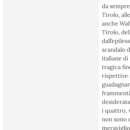
da sempre 
Tirolo, al
anche Walt
Tirolo, de
dall’epiles
scandalo d
italiane di
tragica fin
rispettive
guadagnare
frammenti
desiderata 
i quattro, 
non sono d
meraviglio