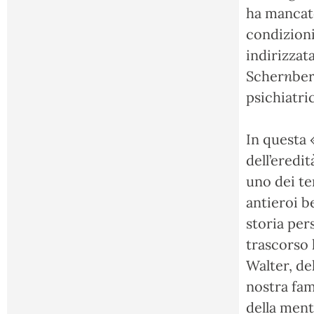
ha mancato 
condizioni
indirizzata
Scher
n
ber
psichiatri
In questa «
dell’eredi
uno dei tem
antieroi b
storia pers
trascorso 
Walter, de
nostra fam
della ment