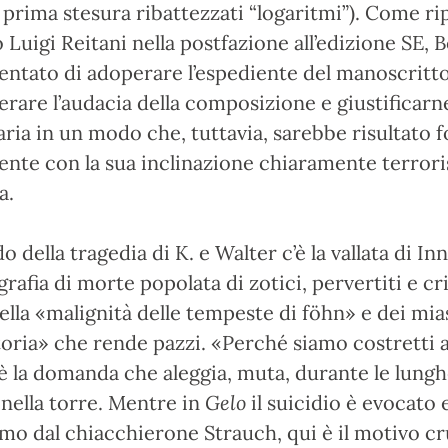
a prima stesura ribattezzati “logaritmi”). Come rip
Luigi Reitani nella postfazione all’edizione SE, 
tentato di adoperare l’espediente del manoscritto
rare l’audacia della composizione e giustificarne
ia in un modo che, tuttavia, sarebbe risultato f
nte con la sua inclinazione chiaramente terrori
a.
o della tragedia di K. e Walter c’è la vallata di In
rafia di morte popolata di zotici, pervertiti e cr
ella «malignità delle tempeste di föhn» e dei mia
toria» che rende pazzi. «Perché siamo costretti a
è la domanda che aleggia, muta, durante le lungh
 nella torre. Mentre in
Gelo
il suicidio è evocato e
timo dal chiacchierone Strauch, qui è il motivo cru