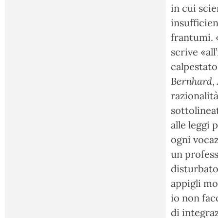
in cui scie
insufficien
frantumi. 
scrive «al
calpestat
Bernhard
,
razionalità
sottolinea
alle leggi
ogni vocaz
un profess
disturbato
appigli mor
io non fac
di integra