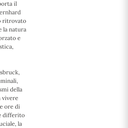
orta il
Bernhard
 ritrovato
 la natura
orzato e
stica,
nsbruck,
iminali,
smi della
 vivere
e ore di
 differito
ciale, la