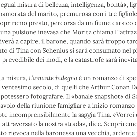
egual misura di bellezza, intelligenza, bontà», ligi
namorata del marito, premurosa con i tre figliole
opriremo presto, percorsa da un fiume carsico 
 una pulsione inevasa che Moritz chiama l’“attraz
riverà a capire, il barone, quando sarà troppo ta
nto di Tina con Schenius si sarà consumato nel p
 prevedibile dei modi, e la catastrofe sarà inevita
ta misura,
L’amante indegno
è un romanzo di spet
l ventesimo secolo, di quelli che Arthur Conan D
 potessero fotografare. Il «banale snapshot» di S
 tavolo della riunione famigliare a inizio romanzo 
uote incomprensibilmente la saggia Tina. «Vorrei
 attraversato la nostra strada», dice. Scopriremo 
tto rievoca nella baronessa una vecchia, ardente