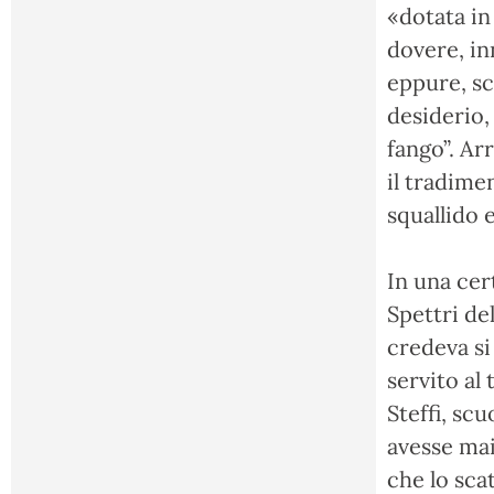
«dotata in 
dovere, in
eppure, sc
desiderio,
fango”. Ar
il tradime
squallido e
In una cer
Spettri de
credeva si
servito al
Steffi, sc
avesse mai
che lo sca