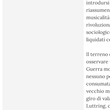
introdursi
riassumend
musicalità
rivoluzion
sociologic
liquidati 
Il terreno
osservare
Guerra mon
nessuno p
consumata 
vecchio mu
giro di va
Luttring, 