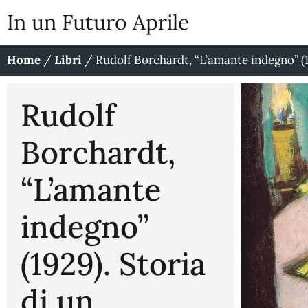
In un Futuro Aprile
Home
/
Libri
/
Rudolf Borchardt, “L’amante indegno” (1
Rudolf
Borchardt,
“L’amante
indegno”
(1929). Storia
di un