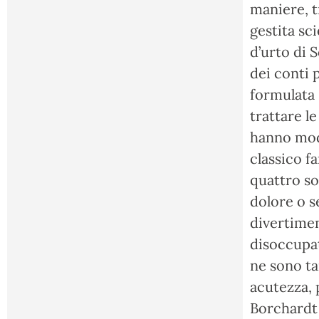
maniere, t
gestita sc
d’urto di 
dei conti 
formulata 
trattare le
hanno modo
classico f
quattro so
dolore o s
divertimen
disoccupat
ne sono ta
acutezza, 
Borchardt