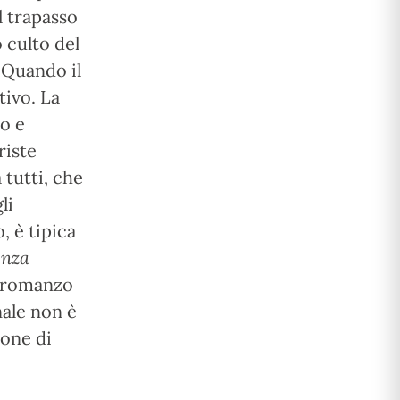
l trapasso
o culto del
. Quando il
tivo. La
to e
riste
tutti, che
li
, è tipica
enza
il romanzo
nale non è
ione di