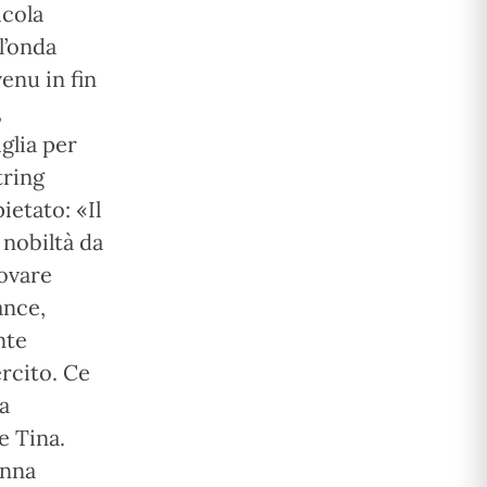
icola
l’onda
enu in fin
,
glia per
tring
ietato: «Il
nobiltà da
rovare
ance,
nte
ercito. Ce
ia
e Tina.
onna