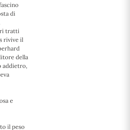
fascino
sta di
a
i tratti
 rivive il
Eberhard
itore della
o addietro,
veva
osa e
to il peso