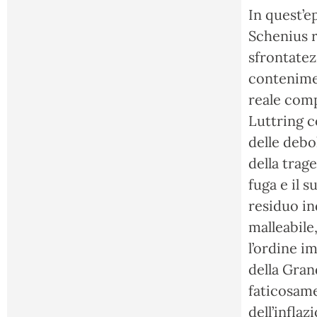
In quest’ep
Schenius r
sfrontatez
contenimen
reale comp
Luttring co
delle debo
della trag
fuga e il 
residuo in
malleabile
l’ordine i
della Gran
faticosam
dell’infla