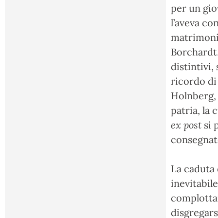
per un gio
l’aveva co
matrimonio
Borchardt,
distintivi,
ricordo di
Holnberg, 
patria, la
ex post
si 
consegnato
La caduta 
inevitabil
complottan
disgregars