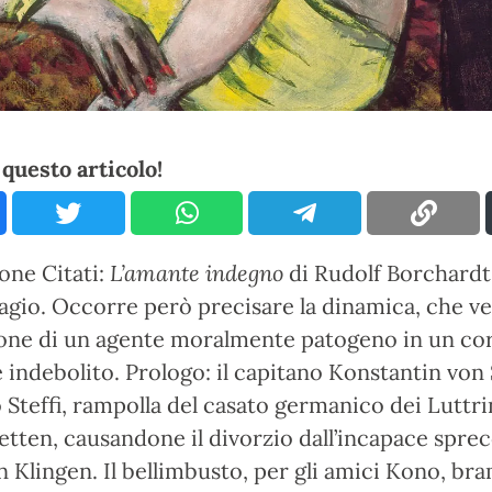
questo articolo!
one Citati:
L’amante indegno
di Rudolf Borchardt 
agio. Occorre però precisare la dinamica, che v
ione di un agente moralmente patogeno in un co
 indebolito. Prologo: il capitano Konstantin von
 Steffi, rampolla del casato germanico dei Luttr
tten, causandone il divorzio dall’incapace spre
 Klingen. Il bellimbusto, per gli amici Kono, br