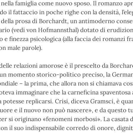
 nella famiglia come nuovo sposo. Il romanzo ap
o il fattaccio in poche righe con la densità, l’ele
 della prosa di Borchardt, un antimoderno cons
ario (vedi von Hofmannsthal) dotato di erudizion
o e finezza psicologica (alla faccia dei romanzi f
con male parole).
 delle relazioni amorose è il prescelto da Borchar
 un momento storico-politico preciso, la German
diale – la prima, che allora non si chiamava co
oteva immaginare che la carneficina spaventosa
potesse replicarsi. Crisi, diceva Gramsci, è qua
ore e il nuovo non può nascere», e da questo t
lzer si originano «fenomeni morbosi». La casata 
con il suo indispensabile corredo di onore, digni