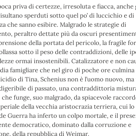
oca priva di certezze, irresoluta e fiacca, anche 
isultano sperduti sotto quel po’ di luccichio e di
za che sanno esibire. Malgrado le strategie di
to, peraltro dettate più da oscuri presentiment
rensione della portata del pericolo, la fragile fo
llassa sotto il peso delle contraddizioni, delle ip
lezze ormai insostenibili. Catalizzatore e non ca
edia famigliare che nel giro di poche ore culmina
suicidio di Tina, Schenius non è l’uomo nuovo, ma
digeribile di passato, una contraddittoria mistura
, che funge, suo malgrado, da spiacevole raccord
mperiale della vecchia aristocrazia terriera, cui l
de Guerra ha inferto un colpo mortale, e il pres
ente democratico, dominato dalla corruzione e
zione, della repubblica di Weimar.