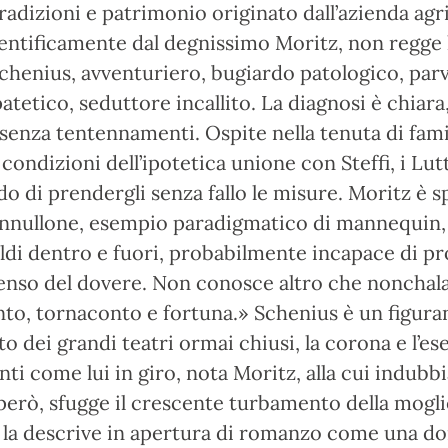
radizioni e patrimonio originato dall’azienda agr
ientificamente dal degnissimo Moritz, non regge 
Schenius, avventuriero, bugiardo patologico, parv
patetico, seduttore incallito. La diagnosi è chiara
senza tentennamenti. Ospite nella tenuta di fami
 condizioni dell’ipotetica unione con Steffi, i Lut
 di prendergli senza fallo le misure. Moritz è sp
annullone, esempio paradigmatico di mannequin, 
ldi dentro e fuori, probabilmente incapace di p
enso del dovere. Non conosce altro che nonchal
to, tornaconto e fortuna.» Schenius è un figura
o dei grandi teatri ormai chiusi, la corona e l’es
nti come lui in giro, nota Moritz, alla cui indubb
però, sfugge il crescente turbamento della mogli
 la descrive in apertura di romanzo come una d