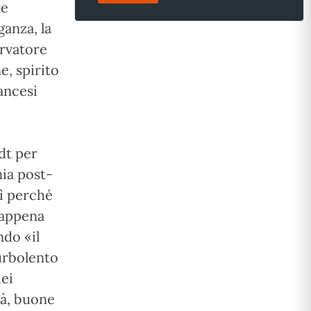
re
ganza, la
ervatore
e, spirito
rancesi
dt per
ia post-
sì perché
 appena
ndo «il
urbolento
dei
tà, buone