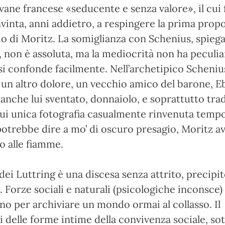
vane francese «seducente e senza valore», il cui 
nvinta, anni addietro, a respingere la prima propo
 di Moritz. La somiglianza con Schenius, spieg
 non è assoluta, ma la mediocrità non ha peculiar
 si confonde facilmente. Nell’archetipico Schenius
 un altro dolore, un vecchio amico del barone, 
anche lui sventato, donnaiolo, e soprattutto trad
 cui unica fotografia casualmente rinvenuta temp
potrebbe dire a mo’ di oscuro presagio, Moritz a
 alle fiamme.
dei Luttring è una discesa senza attrito, precipit
e. Forze sociali e naturali (psicologiche inconsce)
o per archiviare un mondo ormai al collasso. Il
i delle forme intime della convivenza sociale, sot