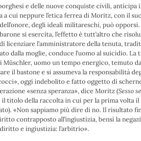
borghesi e delle nuove conquiste civili, anticipa i
 a cui neppure l’etica ferrea di Moritz, con il su
 dell’onore, degli ideali militareschi, può opporsi
barone si esercita, l’effetto è tutt’altro che risolu
di licenziare l’amministratore della tenuta, tradi
iato dalla moglie, conduce l’uomo al suicidio. La t
i Müschler, uomo un tempo energico, temuto da 
are il bastone e si assumeva la responsabilità deg
cocci», oggi indebolito e fatto oggetto di scherno
erazione «senza speranza», dice Moritz (
Sesso s
 il titolo della raccolta in cui per la prima volta 
ato). «Non sappiamo più dire di no. Il risultato fi
diritto contrapposto all’ingiustizia, bensì la negaz
iritto e ingiustizia: l’arbitrio».