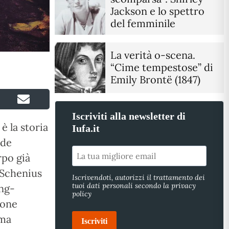
Jackson e lo spettro
del femminile
La verità o-scena.
“Cime tempestose” di
Emily Brontë (1847)
Iscriviti alla newsletter di
è la storia
Iufa.it
ede
rpo già
 Schenius
Iscrivendoti, autorizzi il trattamento dei
tuoi dati personali secondo la privacy
ing-
policy
cone
ama
Iscriviti