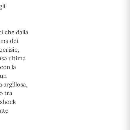
gli
i che dalla
rma dei
ocrisie,
usa ultima
 con la
 un
 argillosa,
o tra
o shock
ente