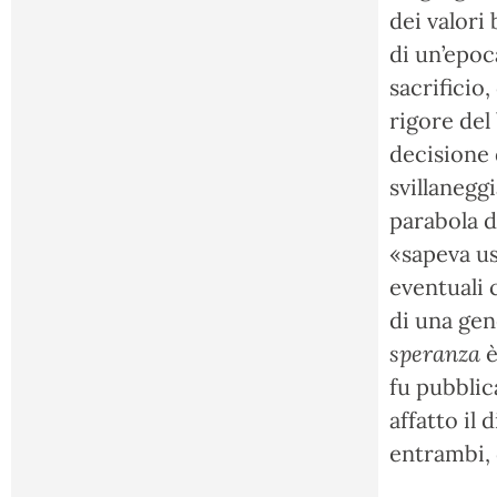
dei valori 
di un’epoca
sacrificio,
rigore del 
decisione 
svillanegg
parabola d
«sapeva us
eventuali 
di una gen
speranza
è
fu pubblic
affatto il 
entrambi, d