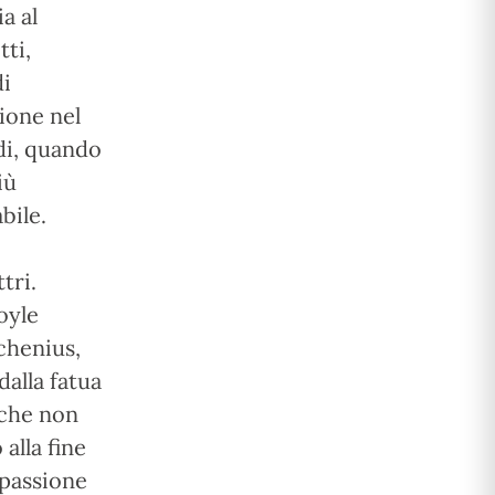
a al
tti,
di
ione nel
rdi, quando
iù
bile.
tri.
oyle
chenius,
dalla fatua
 che non
alla fine
 passione