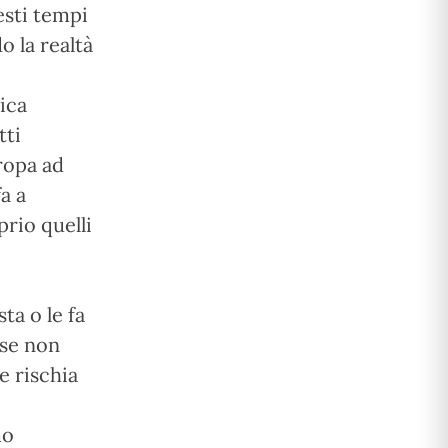
esti tempi
o la realtà
ica
tti
uropa ad
a a
rio quelli
ta o le fa
 se non
he rischia
mo