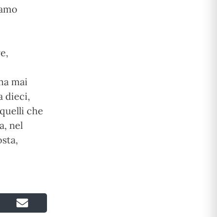
vamo
e,
 ma mai
a dieci,
quelli che
a, nel
osta,