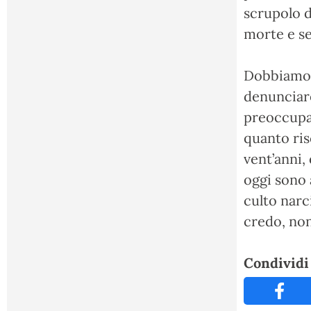
scrupolo d
morte e se
Dobbiamo t
denunciare
preoccupar
quanto risc
vent’anni,
oggi sono 
culto narc
credo, non
Condividi 