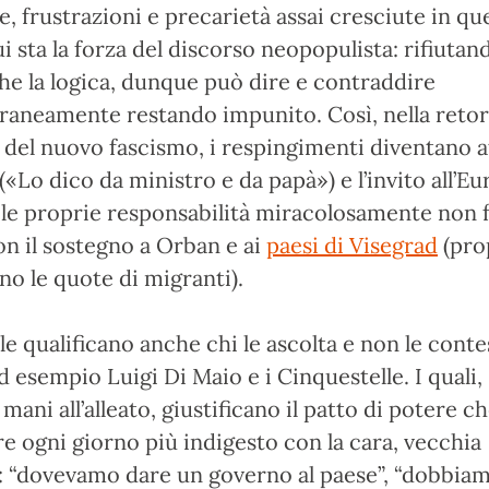
e, frustrazioni e precarietà assai cresciute in qu
ui sta la forza del discorso neopopulista: rifiutand
che la logica, dunque può dire e contraddire
aneamente restando impunito. Così, nella retor
 del nuovo fascismo, i respingimenti diventano a
(«Lo dico da ministro e da papà») e l’invito all’E
le proprie responsabilità miracolosamente non f
on il sostegno a Orban e ai
paesi di Visegrad
(prop
ano le quote di migranti).
le qualificano anche chi le ascolta e non le contes
d esempio Luigi Di Maio e i Cinquestelle. I quali,
mani all’alleato, giustificano il patto di potere c
re ogni giorno più indigesto con la cara, vecchia
k: “dovevamo dare un governo al paese”, “dobbia