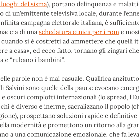
i luoghi del sisma
), portano delinquenza e malatt
io di un’emittente televisiva locale, durante l’en
infinita campagna elettorale italiana, è sufficient
inaccia di una
schedatura etnica per i rom
e most
 quando si è costretti ad ammettere che quelli it
nere a casa», ed ecco fatto, tornano gli zingari ch
a e “rubano i bambini”.
delle parole non è mai casuale. Qualifica anzitutto
di Salvini sono quelle della paura: evocano emer
i e oscuri complotti internazionali (lo spread, l’E
 chi è diverso e inerme, sacralizzano il popolo (c
ione), prospettano soluzioni rapide e definitive 
ella modernità e promettono un ritorno alla gr
gano a una comunicazione emozionale, che fa leva