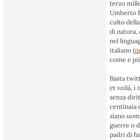
terzo mill
Umberto Ec
culto della
di natura, 
nel lingua
italiano (
m
come e più
Basta twit
et voilà, 
senza diri
centinaia 
siano uomi
guerre o d
padri di fa