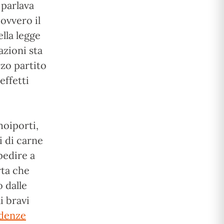
 parlava
ovvero il
ella legge
azioni sta
rzo partito
effetti
moiporti,
i di carne
pedire a
rta che
 dalle
i bravi
idenze