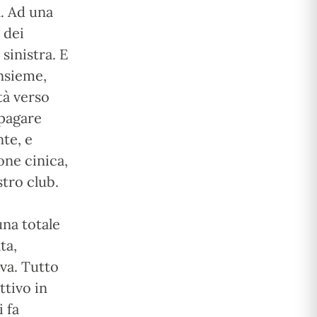
a. Ad una
 dei
sinistra. E
insieme,
tà verso
 pagare
te, e
one cinica,
stro club.
una totale
ta,
iva. Tutto
ttivo in
i fa