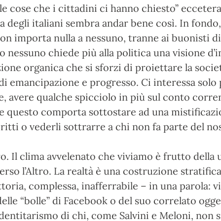
 le cose che i cittadini ci hanno chiesto” ecceter
a degli italiani sembra andar bene così. In fondo,
on importa nulla a nessuno, tranne ai buonisti di 
o nessuno chiede più alla politica una visione d’
ione organica che si sforzi di proiettare la socie
di emancipazione e progresso. Ci interessa solo
, avere qualche spicciolo in più sul conto corren
e questo comporta sottostare ad una mistificazi
ritti o vederli sottrarre a chi non fa parte del no
ro. Il clima avvelenato che viviamo è frutto della 
rso l’Altro. La realtà è una costruzione stratifica
toria, complessa, inafferrabile – in una parola: v
delle “bolle” di Facebook o del suo correlato ogge
’identitarismo di chi, come Salvini e Meloni, non s