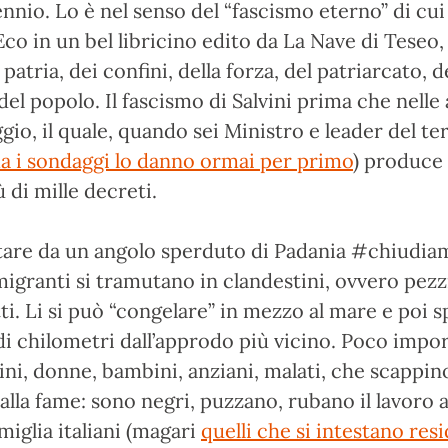
ennio. Lo è nel senso del “fascismo eterno” di cui
o in un bel libricino edito da La Nave di Teseo, 
 patria, dei confini, della forza, del patriarcato, d
del popolo. Il fascismo di Salvini prima che nelle 
ggio, il quale, quando sei Ministro e leader del te
a i sondaggi lo danno ormai per primo
) produce 
 di mille decreti.
tare da un angolo sperduto di Padania #chiudia
i migranti si tramutano in clandestini, ovvero pezz
tti. Li si può “congelare” in mezzo al mare e poi s
di chilometri dall’approdo più vicino. Poco impo
ni, donne, bambini, anziani, malati, che scappino
alla fame: sono negri, puzzano, rubano il lavoro a
miglia italiani (magari
quelli che si intestano res