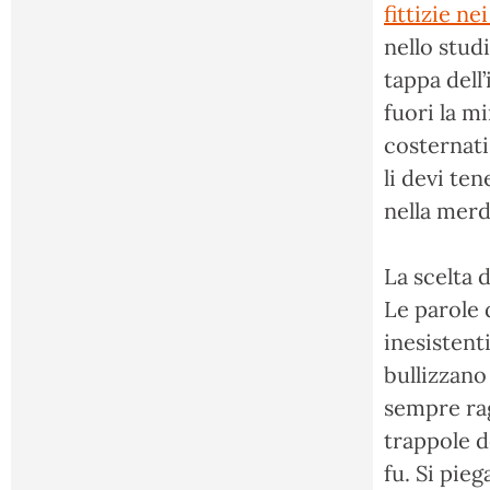
fittizie ne
nello stud
tappa dell’
fuori la m
costernati
li devi te
nella merd
La scelta 
Le parole 
inesistent
bullizzano
sempre rag
trappole d
fu. Si pie