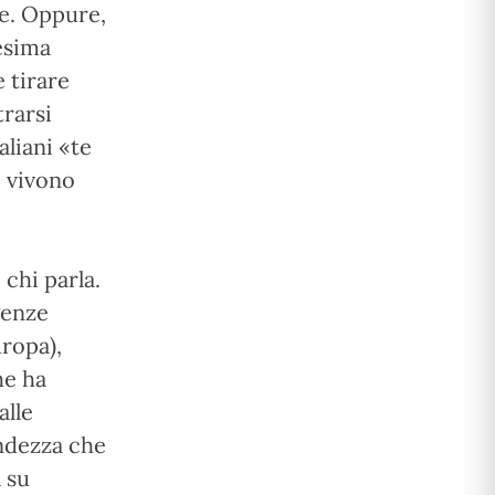
ie. Oppure,
nesima
e tirare
rarsi
aliani «te
e vivono
 chi parla.
genze
uropa),
he ha
alle
andezza che
 su