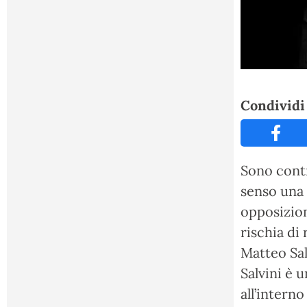
Condividi 
Sono contr
senso una 
opposizion
rischia di 
Matteo Sal
Salvini è u
all’intern