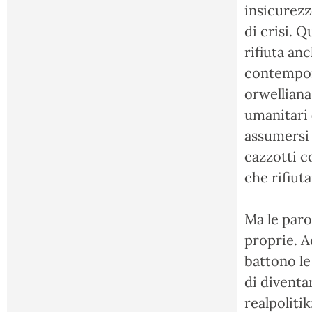
insicurezz
di crisi. Q
rifiuta an
contempor
orwelliana
umanitari 
assumersi 
cazzotti c
che rifiut
Ma le paro
proprie. A
battono le 
di diventa
realpoliti